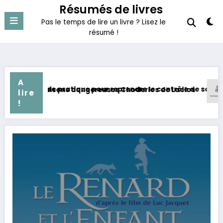
Aller
Résumés de livres
au
Pas le temps de lire un livre ? Lisez le
contenu
résumé !
A
 guide pratique pour reprendre le contrôle de son budget
liaisons dangereuses Choderlos de Laclos
Gérer son
lire
!